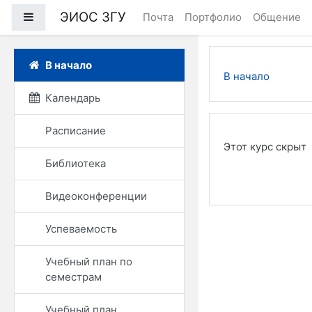
Перейти к основному
ЭИОС ЗГУ
Боковая панель
Почта
Портфолио
Общение
В начало
В начало
Календарь
Расписание
Этот курс скрыт
Библиотека
Видеоконференции
Успеваемость
Учебный план по
семестрам
Учебный план